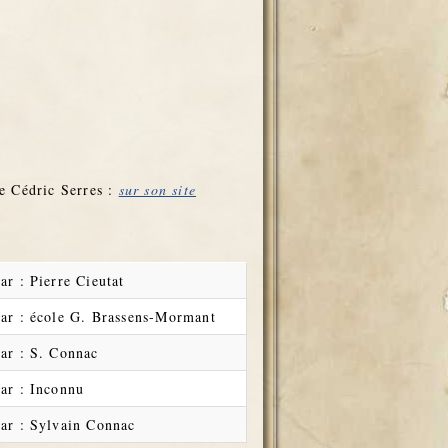
de Cédric Serres :
sur son site
ar : Pierre Cieutat
par : école G. Brassens-Mormant
par : S. Connac
par : Inconnu
par : Sylvain Connac